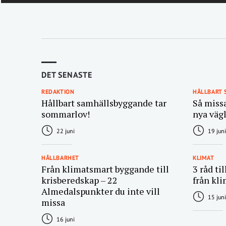
DET SENASTE
REDAKTION
HÅLLBART
Hållbart samhällsbyggande tar
Så miss
sommarlov!
nya väg
22 juni
19 juni
HÅLLBARHET
KLIMAT
Från klimatsmart byggande till
3 råd ti
krisberedskap – 22
från kli
Almedalspunkter du inte vill
15 juni
missa
16 juni