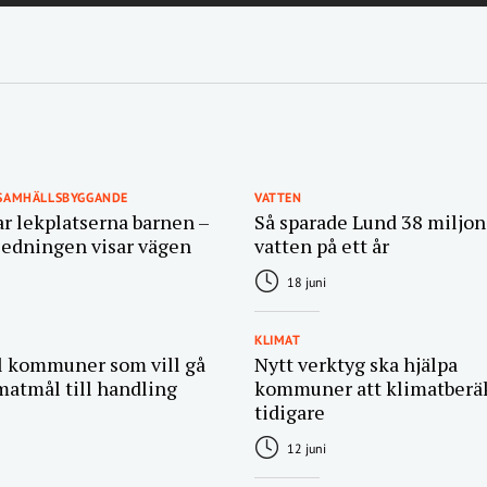
 SAMHÄLLSBYGGANDE
VATTEN
ar lekplatserna barnen –
Så sparade Lund 38 miljone
ledningen visar vägen
vatten på ett år
18 juni
KLIMAT
ll kommuner som vill gå
Nytt verktyg ska hjälpa
matmål till handling
kommuner att klimatberä
tidigare
12 juni