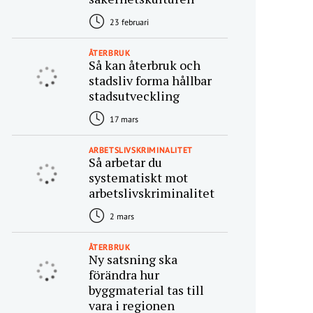
23 februari
ÅTERBRUK
Så kan återbruk och
stadsliv forma hållbar
stadsutveckling
17 mars
ARBETSLIVSKRIMINALITET
Så arbetar du
systematiskt mot
arbetslivskriminalitet
2 mars
ÅTERBRUK
Ny satsning ska
förändra hur
byggmaterial tas till
vara i regionen