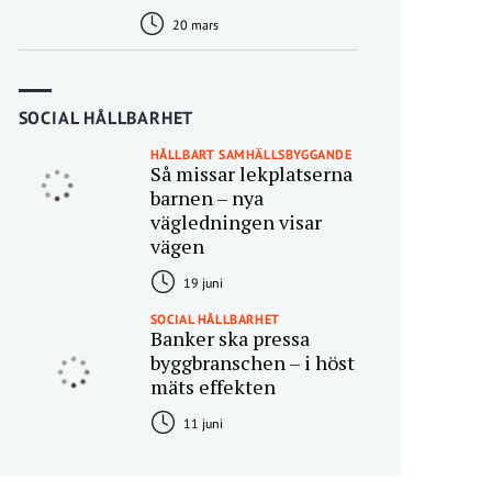
20 mars
SOCIAL HÅLLBARHET
HÅLLBART SAMHÄLLSBYGGANDE
Så missar lekplatserna
barnen – nya
vägledningen visar
vägen
19 juni
SOCIAL HÅLLBARHET
Banker ska pressa
byggbranschen – i höst
mäts effekten
11 juni