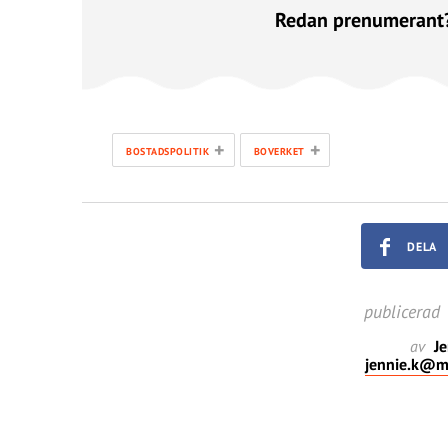
Redan prenumerant
+
+
BOSTADSPOLITIK
BOVERKET
DELA
publicerad
av
Je
jennie.k@mi