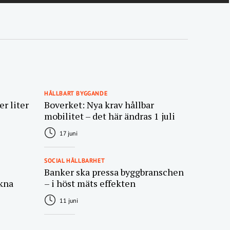
HÅLLBART BYGGANDE
r liter
Boverket: Nya krav hållbar
mobilitet – det här ändras 1 juli
17 juni
SOCIAL HÅLLBARHET
Banker ska pressa byggbranschen
kna
– i höst mäts effekten
11 juni