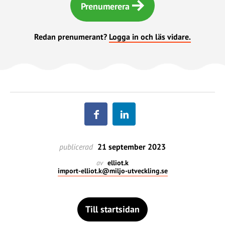
Prenumerera
Redan prenumerant?
Logga in och läs vidare.
publicerad
21 september 2023
av
elliot.k
import-elliot.k@miljo-utveckling.se
Till startsidan