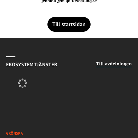
jennie.k@miljo-utveckling.se
Till startsidan
Till avdelningen
EKOSYSTEMTJÄNSTER
GRÖNSKA