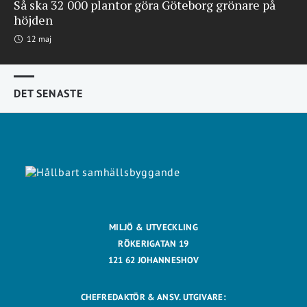
Så ska 32 000 plantor göra Göteborg grönare på
höjden
12 maj
DET SENASTE
MILJÖ & UTVECKLING
RÖKERIGATAN 19
121 62 JOHANNESHOV
CHEFREDAKTÖR & ANSV. UTGIVARE: