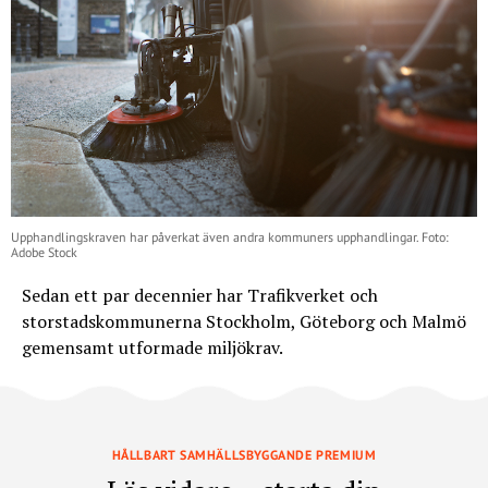
Upphandlingskraven har påverkat även andra kommuners upphandlingar. Foto:
Adobe Stock
Sedan ett par decennier har Trafikverket och
storstadskommunerna Stockholm, Göteborg och Malmö
gemensamt utformade miljökrav.
HÅLLBART SAMHÄLLSBYGGANDE PREMIUM