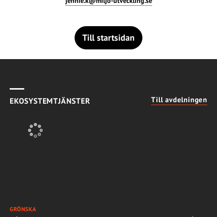
jennie.k@miljo-utveckling.se
Till startsidan
Till avdelningen
EKOSYSTEMTJÄNSTER
GRÖNSKA