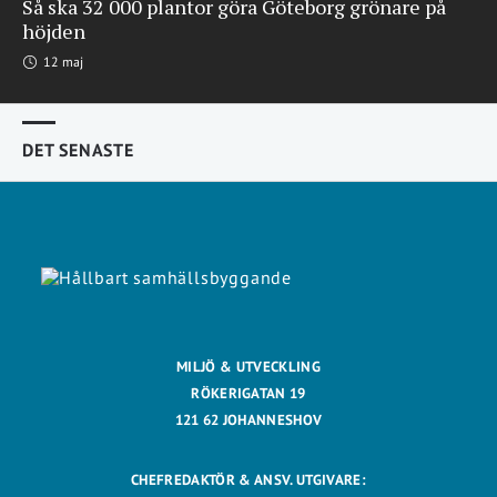
Så ska 32 000 plantor göra Göteborg grönare på
höjden
12 maj
DET SENASTE
MILJÖ & UTVECKLING
RÖKERIGATAN 19
121 62 JOHANNESHOV
CHEFREDAKTÖR & ANSV. UTGIVARE: