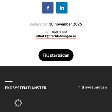
publicerad
10 november 2025
av
Elliot Klint
elliot.k@techtidningen.se
Till startsidan
Till avdelningen
EKOSYSTEMTJÄNSTER