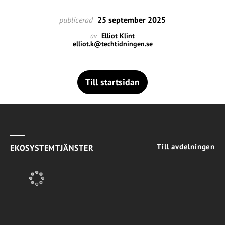
publicerad
25 september 2025
av
Elliot Klint
elliot.k@techtidningen.se
Till startsidan
Till avdelningen
EKOSYSTEMTJÄNSTER