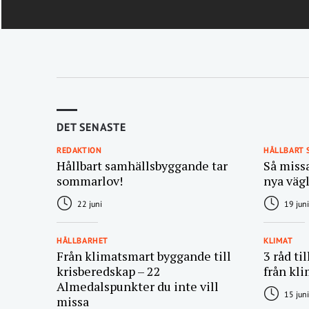
DET SENASTE
REDAKTION
HÅLLBART
Hållbart samhällsbyggande tar
Så miss
sommarlov!
nya väg
22 juni
19 juni
HÅLLBARHET
KLIMAT
Från klimatsmart byggande till
3 råd ti
krisberedskap – 22
från kli
Almedalspunkter du inte vill
15 juni
missa