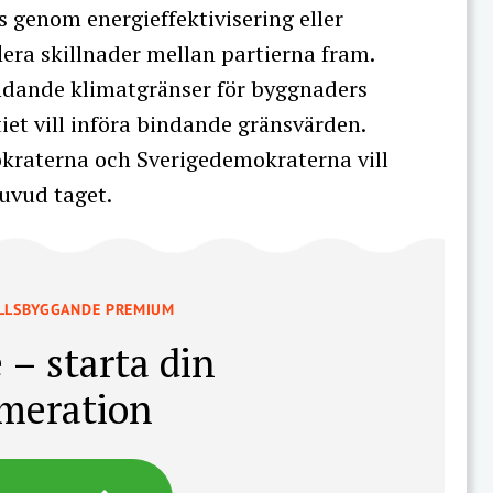
s genom energieffektivisering eller
lera skillnader mellan partierna fram.
ndande klimatgränser för byggnaders
iet vill införa bindande gränsvärden.
kraterna och Sverigedemokraterna vill
uvud taget.
LLSBYGGANDE PREMIUM
 – starta din
meration