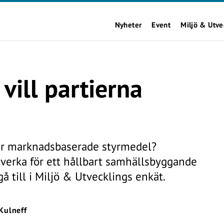
Nyheter
Event
Miljö & Utve
ill partierna
er marknadsbaserade styrmedel?
 verka för ett hållbart samhällsbyggande
å till i Miljö & Utvecklings enkät.
Kulneff