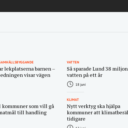
 SAMHÄLLSBYGGANDE
VATTEN
ar lekplatserna barnen –
Så sparade Lund 38 miljone
ledningen visar vägen
vatten på ett år
18 juni
KLIMAT
ll kommuner som vill gå
Nytt verktyg ska hjälpa
matmål till handling
kommuner att klimatberä
tidigare