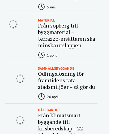
5 maj
MATERIAL
Från sopberg till
byggmaterial –
terrazzo-ersättaren ska
minska utsläppen
1 april
SAMHÄLLSBYGGANDE
Odlingslösning för
framtidens täta
stadsmiljöer – så gör du
20 april
HÅLLBARHET
Från klimatsmart
byggande till
krisberedskap – 22