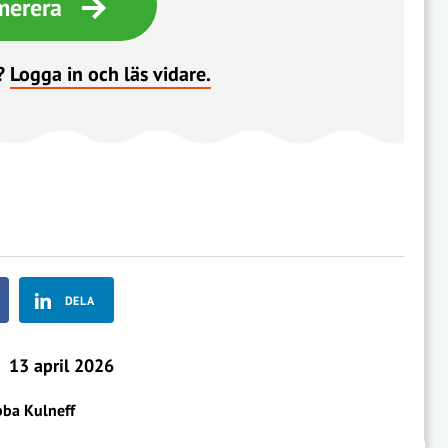
merera
?
Logga in och läs vidare.
DELA
13 april 2026
bba Kulneff