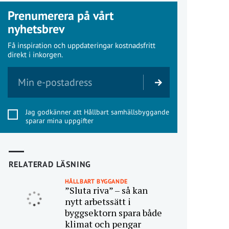
Prenumerera på vårt
nyhetsbrev
Få inspiration och uppdateringar kostnadsfritt
direkt i inkorgen.
Jag godkänner att Hållbart samhällsbyggande
sparar mina uppgifter
RELATERAD LÄSNING
HÅLLBART BYGGANDE
”Sluta riva” – så kan
nytt arbetssätt i
byggsektorn spara både
klimat och pengar