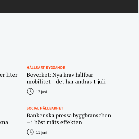
HÅLLBART BYGGANDE
r liter
Boverket: Nya krav hållbar
mobilitet – det här ändras 1 juli
17 juni
SOCIAL HÅLLBARHET
Banker ska pressa byggbranschen
kna
– i höst mäts effekten
11 juni