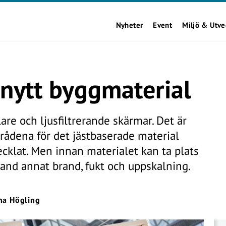
Nyheter
Event
Miljö & Utve
i nytt byggmaterial
re och ljusfiltrerande skärmar. Det är
ådena för det jästbaserade material
cklat. Men innan materialet kan ta plats
land annat brand, fukt och uppskalning.
na Högling