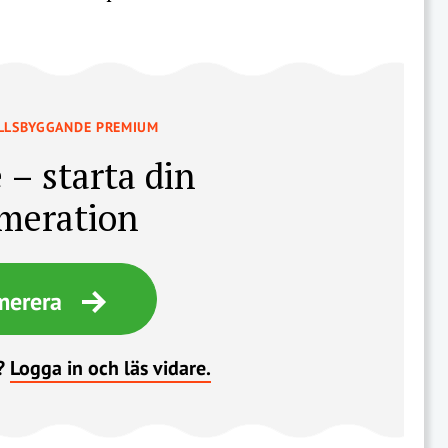
LLSBYGGANDE PREMIUM
 – starta din
meration
merera
?
Logga in och läs vidare.