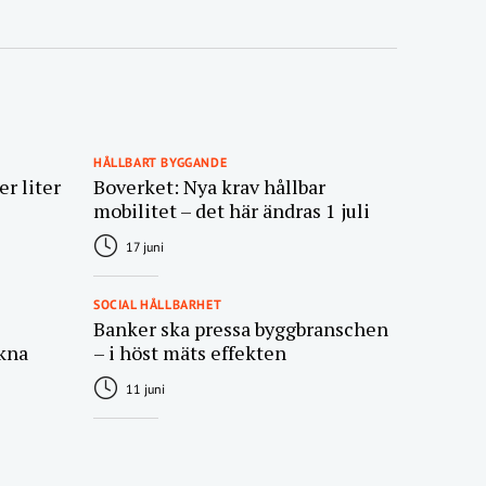
HÅLLBART BYGGANDE
r liter
Boverket: Nya krav hållbar
mobilitet – det här ändras 1 juli
17 juni
SOCIAL HÅLLBARHET
Banker ska pressa byggbranschen
kna
– i höst mäts effekten
11 juni