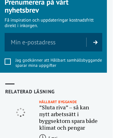
Prenumerera på vårt
nyhetsbrev
Få inspiration och uppdateringar kostnadsfritt
direkt i inkorgen.
Jag godkänner att Hållbart samhällsbyggande
sparar mina uppgifter
RELATERAD LÄSNING
HÅLLBART BYGGANDE
”Sluta riva” – så kan
nytt arbetssätt i
byggsektorn spara både
klimat och pengar
5 maj