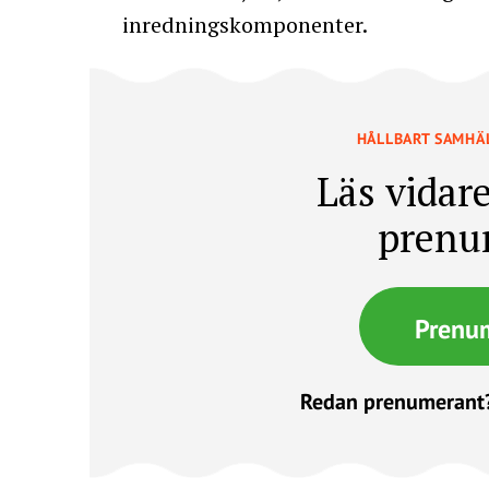
inredningskomponenter.
HÅLLBART SAMHÄ
Läs vidare
prenu
Prenu
Redan prenumerant