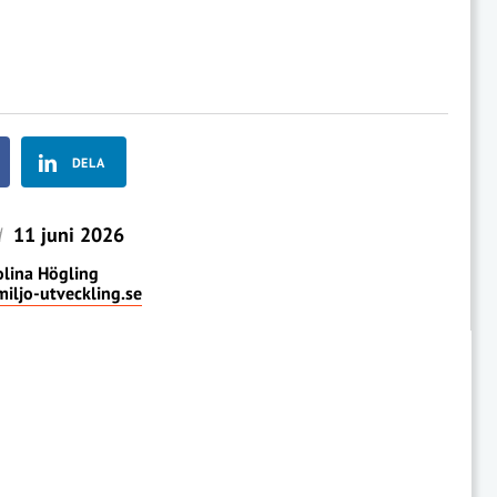
DELA
d
11 juni 2026
lina Högling
iljo-utveckling.se