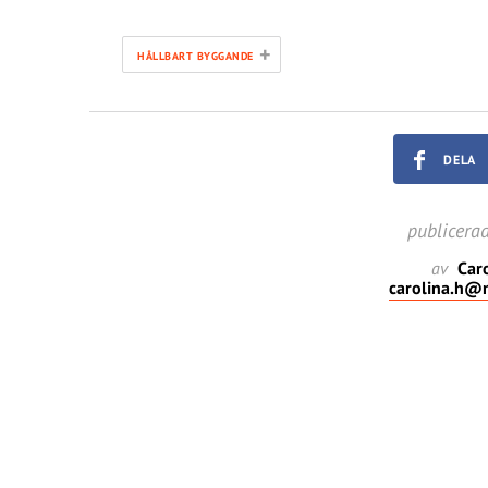
+
HÅLLBART BYGGANDE
DELA
publicera
av
Caro
carolina.h@m