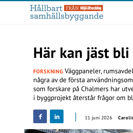
Här kan jäst bl
Väggpaneler, rumsavdela
FORSKNING
några av de första användningsomr
som forskare på Chalmers har utve
i byggprojekt återstår frågor om b
11 juni 2026
Caroli