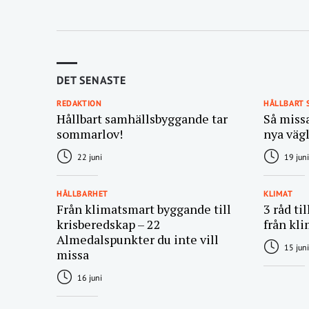
DET SENASTE
REDAKTION
HÅLLBART
Hållbart samhällsbyggande tar
Så miss
sommarlov!
nya väg
22 juni
19 juni
HÅLLBARHET
KLIMAT
Från klimatsmart byggande till
3 råd ti
krisberedskap – 22
från kli
Almedalspunkter du inte vill
15 juni
missa
16 juni