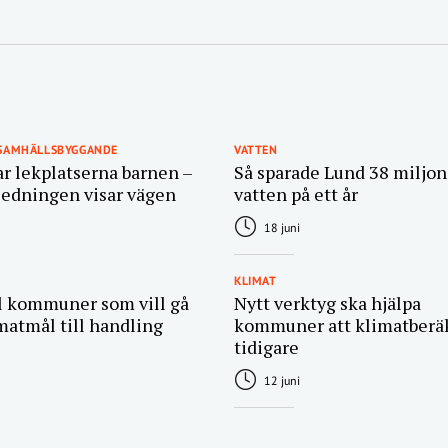
 SAMHÄLLSBYGGANDE
VATTEN
ar lekplatserna barnen –
Så sparade Lund 38 miljone
ledningen visar vägen
vatten på ett år
18 juni
KLIMAT
ll kommuner som vill gå
Nytt verktyg ska hjälpa
matmål till handling
kommuner att klimatberä
tidigare
12 juni