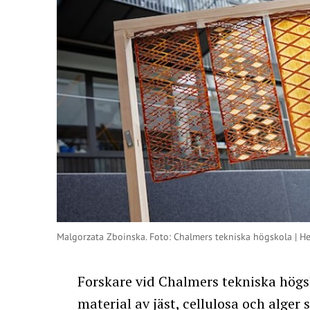
Malgorzata Zboinska. Foto: Chalmers tekniska högskola | H
Forskare vid Chalmers tekniska högsk
material av jäst, cellulosa och alger