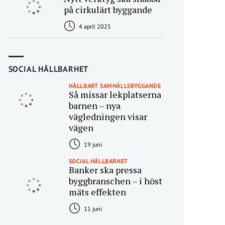
på cirkulärt byggande
4 april 2025
SOCIAL HÅLLBARHET
HÅLLBART SAMHÄLLSBYGGANDE
Så missar lekplatserna
barnen – nya
vägledningen visar
vägen
19 juni
SOCIAL HÅLLBARHET
Banker ska pressa
byggbranschen – i höst
mäts effekten
11 juni