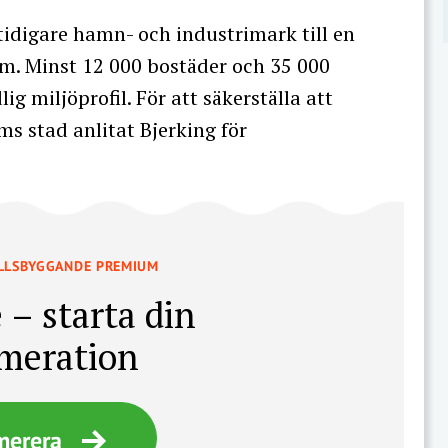
idigare hamn- och industrimark till en
lm. Minst 12 000 bostäder och 35 000
g miljöprofil. För att säkerställa att
ms stad anlitat Bjerking för
LLSBYGGANDE PREMIUM
 – starta din
meration
merera