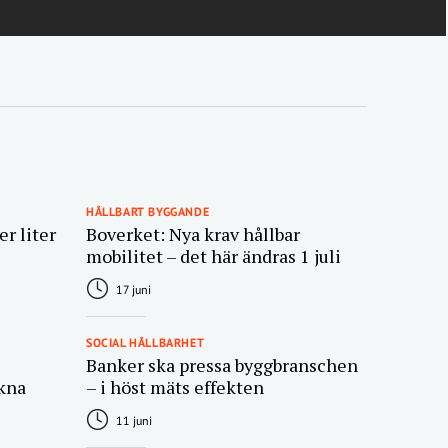
HÅLLBART BYGGANDE
r liter
Boverket: Nya krav hållbar
mobilitet – det här ändras 1 juli
17 juni
SOCIAL HÅLLBARHET
Banker ska pressa byggbranschen
kna
– i höst mäts effekten
11 juni