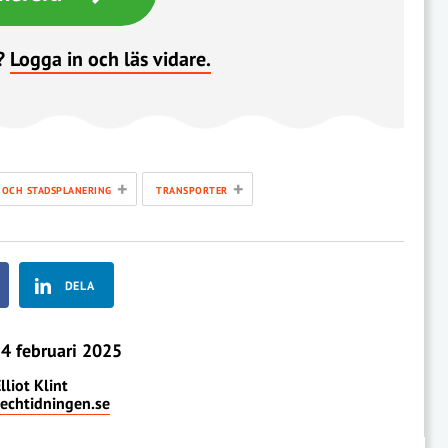
?
Logga in och läs vidare.
+
+
 OCH STADSPLANERING
TRANSPORTER
DELA
4 februari 2025
lliot Klint
techtidningen.se