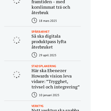
framtiden – med
korslimmat trä och
återbruk
18 mars 2025
SPÅRBARHET
Så ska digitala
produktpass lyfta
återbruket
29 april 2025
STADSPLANERING
Här ska Ebenezer
Howards vision leva
vidare: ”Trygghet,
trivsel och integrering”
10 januari 2025
VERKTYG
Nytt verktyg ska snabba