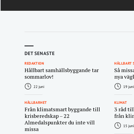
DET SENASTE
REDAKTION
HÅLLBART
Hållbart samhällsbyggande tar
Så miss
sommarlov!
nya väg
22 juni
19 juni
HÅLLBARHET
KLIMAT
Från klimatsmart byggande till
3 råd ti
krisberedskap – 22
från kli
Almedalspunkter du inte vill
15 juni
missa