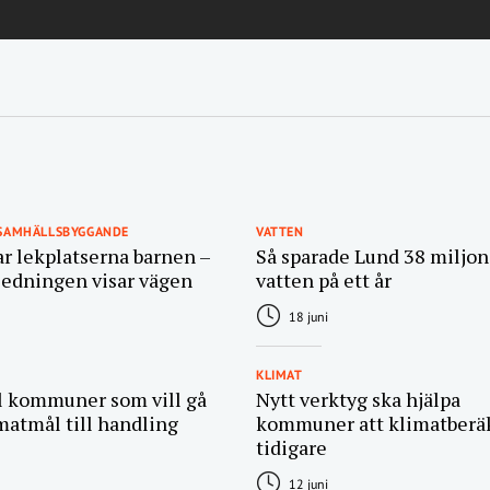
 SAMHÄLLSBYGGANDE
VATTEN
ar lekplatserna barnen –
Så sparade Lund 38 miljone
ledningen visar vägen
vatten på ett år
18 juni
KLIMAT
ll kommuner som vill gå
Nytt verktyg ska hjälpa
matmål till handling
kommuner att klimatberä
tidigare
12 juni