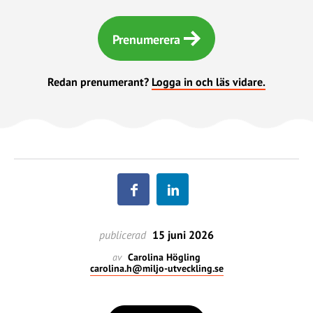
Prenumerera
Redan prenumerant?
Logga in och läs vidare.
publicerad
15 juni 2026
av
Carolina Högling
carolina.h@miljo-utveckling.se