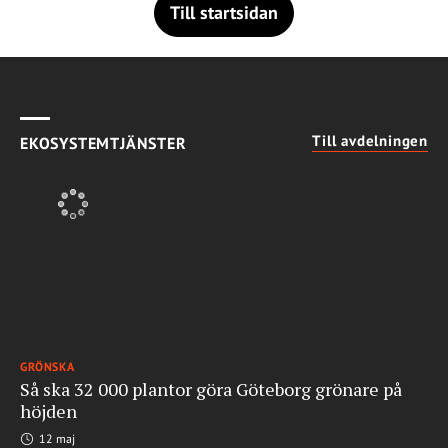
Till startsidan
Till avdelningen
EKOSYSTEMTJÄNSTER
GRÖNSKA
Så ska 32 000 plantor göra Göteborg grönare på
höjden
12 maj