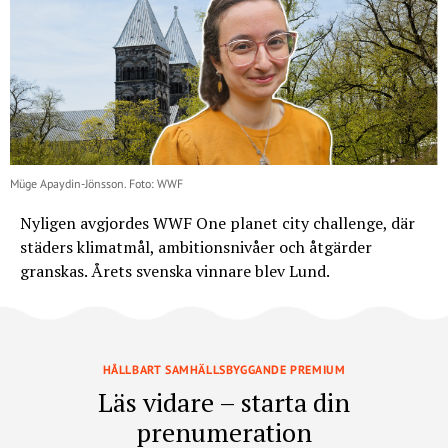
Müge Apaydin-Jönsson. Foto: WWF
Nyligen avgjordes WWF One planet city challenge, där
städers klimatmål, ambitionsnivåer och åtgärder
granskas. Årets svenska vinnare blev Lund.
HÅLLBART SAMHÄLLSBYGGANDE PREMIUM
Läs vidare – starta din
prenumeration