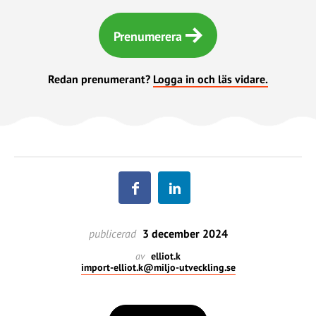
Prenumerera
Redan prenumerant?
Logga in och läs vidare.
publicerad
3 december 2024
av
elliot.k
import-elliot.k@miljo-utveckling.se