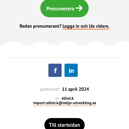
Prenumerera
Redan prenumerant?
Logga in och läs vidare.
publicerad
11 april 2024
av
elliot.k
import-elliot.k@miljo-utveckling.se
Till startsidan