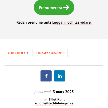
Prenumerera
Redan prenumerant?
Logga in och läs vidare.
+
+
CIRKULARITET
HÅLLBART BYGGANDE
publicerad
3 mars 2025
av
Elliot Klint
elliot.k@techtidningen.se