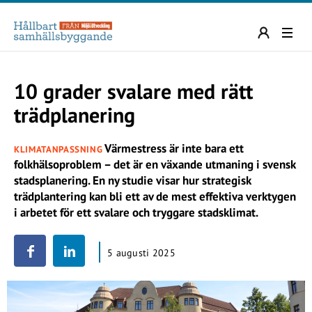
10 grader svalare med rätt
trädplanering
Värmestress är inte bara ett
KLIMATANPASSNING
folkhälsoproblem – det är en växande utmaning i svensk
stadsplanering. En ny studie visar hur strategisk
trädplantering kan bli ett av de mest effektiva verktygen
i arbetet för ett svalare och tryggare stadsklimat.
5 augusti 2025