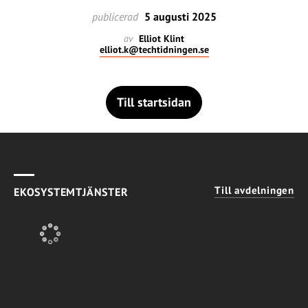
publicerad
5 augusti 2025
av
Elliot Klint
elliot.k@techtidningen.se
Till startsidan
Till avdelningen
EKOSYSTEMTJÄNSTER