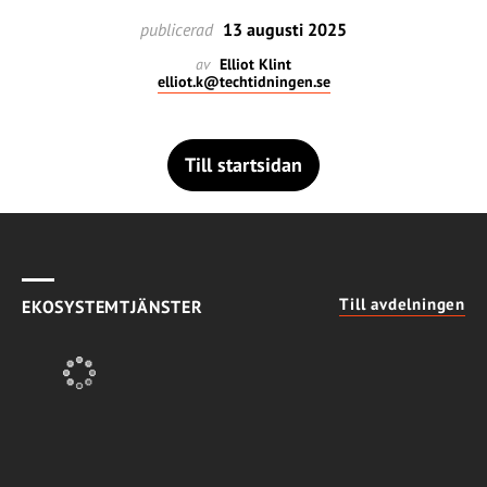
publicerad
13 augusti 2025
av
Elliot Klint
elliot.k@techtidningen.se
Till startsidan
Till avdelningen
EKOSYSTEMTJÄNSTER