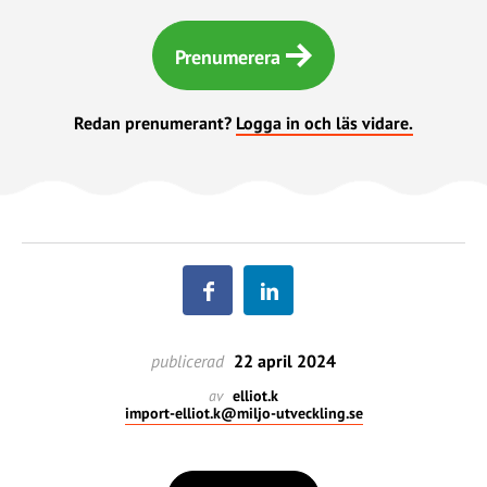
Prenumerera
Redan prenumerant?
Logga in och läs vidare.
publicerad
22 april 2024
av
elliot.k
import-elliot.k@miljo-utveckling.se