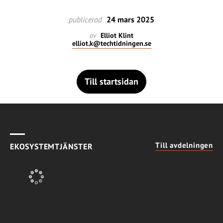
publicerad
24 mars 2025
av
Elliot Klint
elliot.k@techtidningen.se
Till startsidan
Till avdelningen
EKOSYSTEMTJÄNSTER