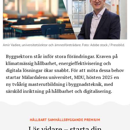
Amir Vadiee, universitetslektor och ämnesföreträdare. Foto: Adobe stock / Pressbild.
Byggsektorn står inför stora förändringar. Kraven på
klimatmässig hållbarhet, energieffektivisering och
digitala lösningar ökar snabbt. För att möta dessa behov
startar Mälardalens universitet, MDU, hösten 2025 en
ny tvåårig masterutbildning i byggnadsteknik, med
särskild inriktning på hållbarhet och digitalisering.
HÅLLBART SAMHÄLLSBYGGANDE PREMIUM
Läs vidare – starta din