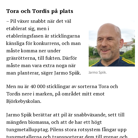
Tora och Tordis på plats
– Pil växer snabbt när det väl
etablerat sig, men i
etableringsfasen är sticklingarna
känsliga för konkurrens, och man
måste komma ner under
gräsrötterna, till fukten. Därför
måste man vara extra noga när
man planterar, säger Jarmo Spiik.
Jarmo Spiik.
Men nu är 40 000 sticklingar av sorterna Tora och
Tordis nere i marken, på området mitt emot
Björkebyskolan.
Jarmo Spiik berättar att pil är snabbväxande, sett till
mängden biomassa, och att de har ett högt
tungmetallupptag. Pilens stora rotsystem fångar upp
tungmetallerna och transporterar dem till grenar och